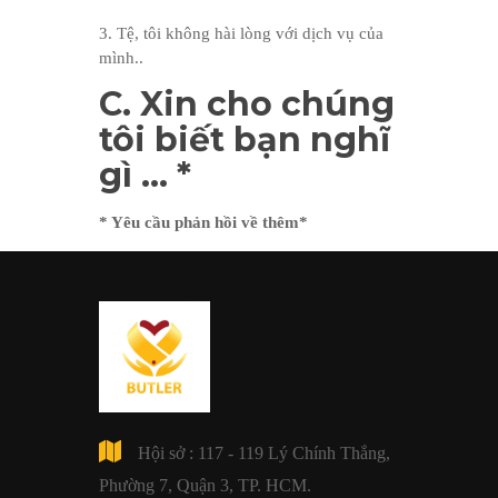
3. Tệ, tôi không hài lòng với dịch vụ của
mình..
C. Xin cho chúng
tôi biết bạn nghĩ
gì … *
* Yêu cầu phản hồi về thêm*
Hội sở : 117 - 119 Lý Chính Thắng,
Phường 7, Quận 3, TP. HCM.