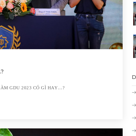
…?
D
 LÀM GDU 2023 CÓ GÌ HAY…?