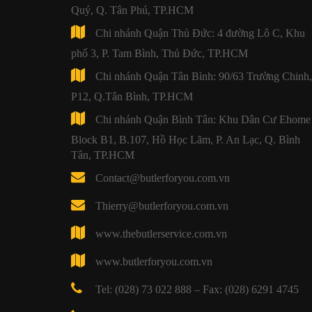
Quý, Q. Tân Phú, TP.HCM
Chi nhánh Quận Thủ Đức: 4 đường Lô C, Khu
phố 3, P. Tam Bình, Thủ Đức, TP.HCM
Chi nhánh Quận Tân Bình: 90/63 Trường Chinh,
P12, Q.Tân Bình, TP.HCM
Chi nhánh Quận Bình Tân: Khu Dân Cư Ehome 
Block B1, B.107, Hồ Học Lãm, P. An Lạc, Q. Bình
Tân, TP.HCM
Contact@butlerforyou.com.vn
Thierry@butlerforyou.com.vn
www.thebutlerservice.com.vn
www.butlerforyou.com.vn
Tel: (028) 73 022 888 – Fax: (028) 6291 4745