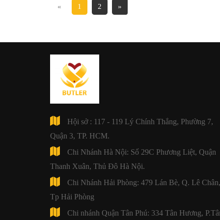
«
1
2
»
Hội sở : 117 - 119 Lý Chính Thắng, Phường 7,
Quận 3, TP. HCM.
Chi Nhánh Hà Nội: Số 29C Phương Liệt, Quận
Thanh Xuân, Thủ Đô Hà Nội.
Chi Nhánh Hải Phòng: 479 Lán Bè, Q. Lê Chân
Tp Hải Phòng
Chi nhánh Quận Tân Phú: 334 Tân Hương, P.Tâ