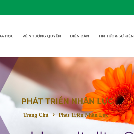
ÓA HỌC
VỀ NHƯỢNG QUYỀN
DIỄN ĐÀN
TIN TỨC & SỰ KIỆN
PHÁT TRIỂN NHÂN LỰC
Trang Chủ
Phát Triển Nhân Lực