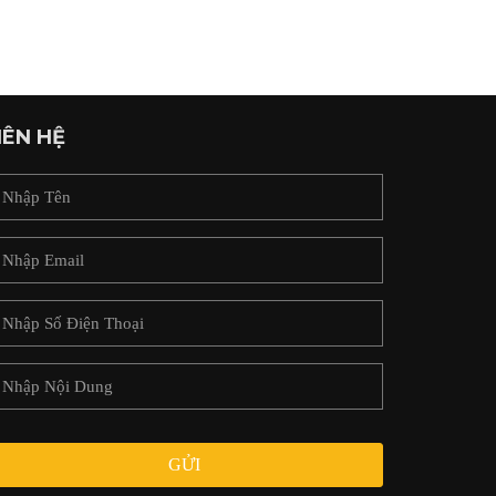
IÊN HỆ
GỬI