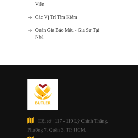
Viên
Các Vị Trí Tìm Kiếm
Quản Gia Bảo Mẫu - Gia Sư Tại
Nhà
Hội sở : 117 - 119 Lý Chính Thắng,
Phường 7, Quận 3, TP. HCM.