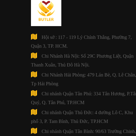
Hội sở : 117 - 119 Lý Chính Thắng, Phường 7,
Quận 3, TP. HCM.
Chi Nhánh Hà Nội: Số 29C Phương Liệt, Quận
Thanh Xuân, Thủ Đô Hà Nội.
Chi Nhánh Hải Phòng: 479 Lán Bè, Q. Lê Chân
Tp Hải Phòng
Chi nhánh Quận Tân Phú: 334 Tân Hương, P.Tâ
Quý, Q. Tân Phú, TP.HCM
Chi nhánh Quận Thủ Đức: 4 đường Lô C, Khu
phố 3, P. Tam Bình, Thủ Đức, TP.HCM
Chi nhánh Quận Tân Bình: 90/63 Trường Chinh,