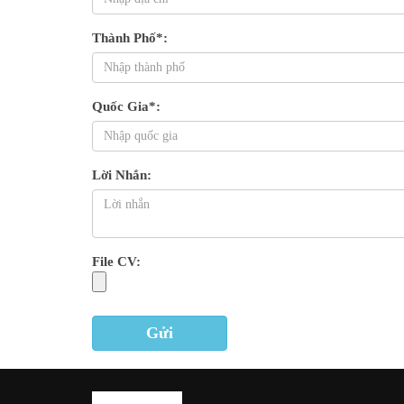
Thành Phố*:
Quốc Gia*:
Lời Nhắn:
File CV:
Gửi