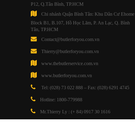
P12, Q.Tân Bình, TP.HCM
Chi nhánh Quận Bình Tân: Khu Dân Cư Ehome 
Block B1, B.107, Hồ Học Lãm, P. An Lạc, Q. Bình
Tân, TP.HCM
Contact@butlerforyou.com.vn
Thierry@butlerforyou.com.vn
www.thebutlerservice.com.vn
www.butlerforyou.com.vn
Tel: (028) 73 022 888 – Fax: (028) 6291 4745
Hotline: 1800-779988
Mr.Thierry Ly : (+ 84) 0917 30 1616