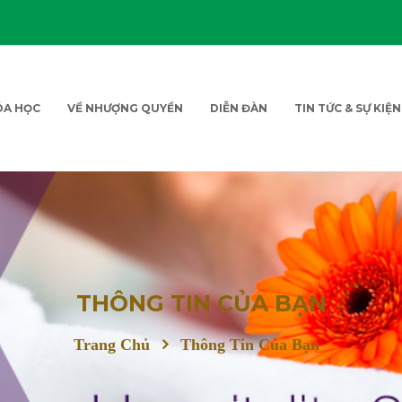
ÓA HỌC
VỀ NHƯỢNG QUYỀN
DIỄN ĐÀN
TIN TỨC & SỰ KIỆN
THÔNG TIN CỦA BẠN
Trang Chủ
Thông Tin Của Bạn