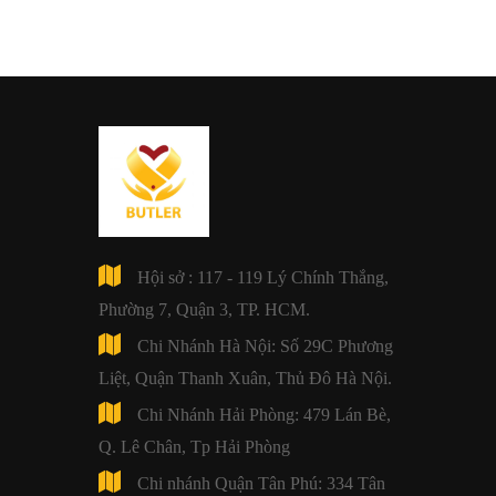
Hội sở : 117 - 119 Lý Chính Thắng,
Phường 7, Quận 3, TP. HCM.
Chi Nhánh Hà Nội: Số 29C Phương
Liệt, Quận Thanh Xuân, Thủ Đô Hà Nội.
Chi Nhánh Hải Phòng: 479 Lán Bè,
Q. Lê Chân, Tp Hải Phòng
Chi nhánh Quận Tân Phú: 334 Tân