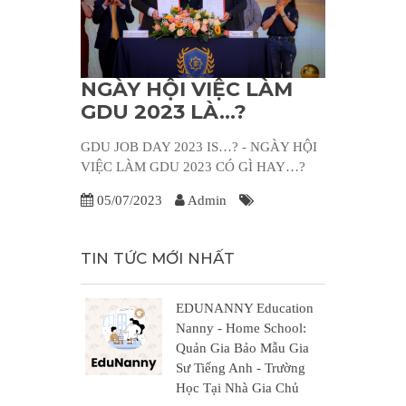
NGÀY HỘI VIỆC LÀM
GDU 2023 LÀ…?
GDU JOB DAY 2023 IS…? - NGÀY HỘI
VIỆC LÀM GDU 2023 CÓ GÌ HAY…?
05/07/2023
Admin
TIN TỨC MỚI NHẤT
EDUNANNY Education
Nanny - Home School:
Quản Gia Bảo Mẫu Gia
Sư Tiếng Anh - Trường
Học Tại Nhà Gia Chủ