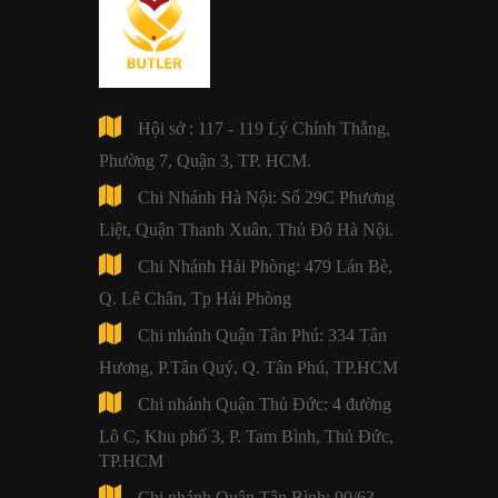
Hội sở : 117 - 119 Lý Chính Thắng,
Phường 7, Quận 3, TP. HCM.
Chi Nhánh Hà Nội: Số 29C Phương
Liệt, Quận Thanh Xuân, Thủ Đô Hà Nội.
Chi Nhánh Hải Phòng: 479 Lán Bè,
Q. Lê Chân, Tp Hải Phòng
Chi nhánh Quận Tân Phú: 334 Tân
Hương, P.Tân Quý, Q. Tân Phú, TP.HCM
Chi nhánh Quận Thủ Đức: 4 đường
Lô C, Khu phố 3, P. Tam Bình, Thủ Đức,
TP.HCM
Chi nhánh Quận Tân Bình: 90/63