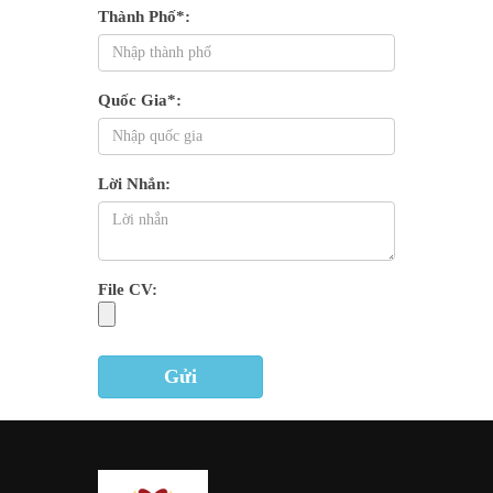
Thành Phố*:
Quốc Gia*:
Lời Nhắn:
File CV:
Gửi