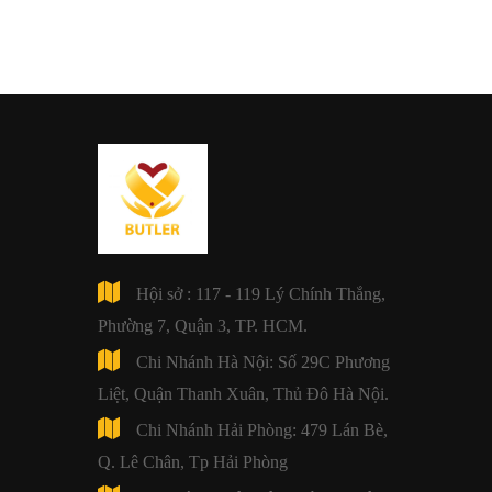
Hội sở : 117 - 119 Lý Chính Thắng,
Phường 7, Quận 3, TP. HCM.
Chi Nhánh Hà Nội: Số 29C Phương
Liệt, Quận Thanh Xuân, Thủ Đô Hà Nội.
Chi Nhánh Hải Phòng: 479 Lán Bè,
Q. Lê Chân, Tp Hải Phòng