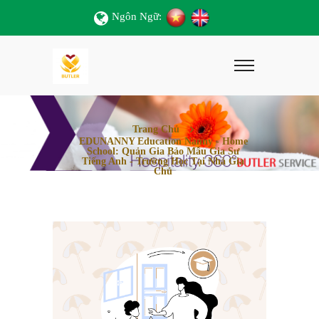
Ngôn Ngữ:
Trang Chủ
EDUNANNY Education Nanny - Home
School: Quản Gia Bảo Mẫu Gia Sư
Tiếng Anh - Trường Học Tại Nhà Gia
Chủ