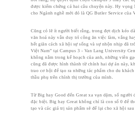
được kiểm chứng cả hai câu chuyện này. Hy vọng 
cho Ngành nghề mới đó là QG Butler Service của 
Cũng có lẽ ít người biết rằng, trong đợt dịch kéo d
văn hoá này vẫn duy trì công ăn việc làm, vắng ha
hết giãn cách xã hội sự sống và sự nhộn nhịp đã trở
Việt Nam” tại Campus 3 - Van Lang University Cent
không nằm trong kế hoạch của anh, những viên gạc
cũng đã được hình thành từ chính hai dự án này, kh
trao cơ hội để tạo ra những tác phẩm cho du khách 
thầu phụ trên chính thị trường của mình.
Từ Big hay Good đến Great xa vạn dặm, số người đế
đặc biệt. Big hay Great không chỉ là con số 0 để t
tạo và các giá trị sản phẩm sẽ để lại cho xã hội sau