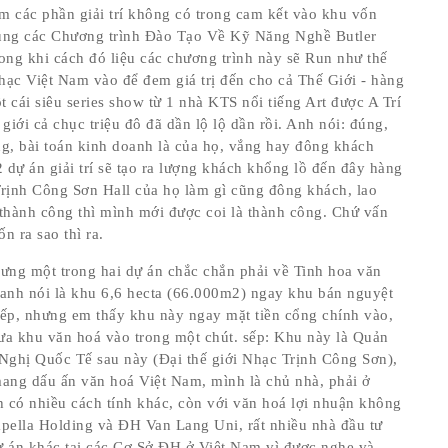
hêm các phần giải trí không có trong cam kết vào khu vốn
ùng các Chương trình Đào Tạo Về Kỹ Năng Nghề Butler
rong khi cách đó liệu các chương trình này sẽ Run như thế
hạc Việt Nam vào để đem giá trị đến cho cả Thế Giới - hàng
ột cái siêu series show từ 1 nhà KTS nổi tiếng Art được A Trí
giới cả chục triệu đô đã dần lộ lộ dần rồi. Anh nói: đúng,
g, bài toán kinh doanh là của họ, vắng hay đông khách
dự án giải trí sẽ tạo ra lượng khách khổng lồ đến đây hàng
rịnh Công Sơn Hall của họ làm gì cũng đông khách, lao
thành công thì mình mới được coi là thành công. Chứ vấn
 ra sao thì ra.
hưng một trong hai dự án chắc chắn phải về Tinh hoa văn
 anh nói là khu 6,6 hecta (66.000m2) ngay khu bán nguyệt
iếp, nhưng em thấy khu này ngay mặt tiền cổng chính vào,
ưa khu văn hoá vào trong một chút. sếp: Khu này là Quản
hị Quốc Tế sau này (Đại thế giới Nhạc Trịnh Công Sơn),
 mang dấu ấn văn hoá Việt Nam, mình là chủ nhà, phải ở
 có nhiều cách tính khác, còn với văn hoá lợi nhuận không
Capella Holding và ĐH Van Lang Uni, rất nhiều nhà đầu tư
ự án khác tại các Cơ Sở ĐH ở Việt Nam vì được nghe và