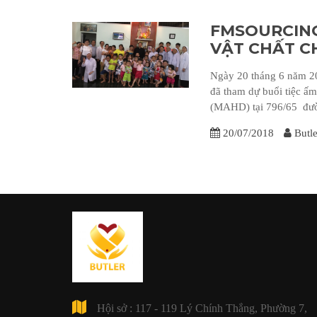
FMSOURCING
VẬT CHẤT C
Ngày 20 tháng 6 năm 2
đã tham dự buổi tiệc 
(MAHD) tại 796/65 đườ
20/07/2018
Butle
Hội sở : 117 - 119 Lý Chính Thắng, Phường 7,