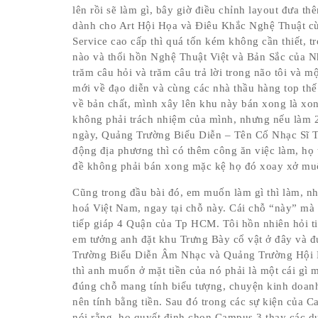
lên rồi sẽ làm gì, bây giờ điều chỉnh layout đưa t
dành cho Art Hội Họa và Điêu Khắc Nghệ Thuật c
Service cao cấp thì quá tốn kém không cần thiết, t
nào và thổi hồn Nghệ Thuật Việt và Bản Sắc của N
trăm câu hỏi và trăm câu trả lời trong não tôi và m
mới về đạo diễn và cùng các nhà thầu hàng top thế 
về bản chất, mình xây lên khu này bán xong là xon
không phải trách nhiệm của mình, nhưng nếu làm 2 
ngày, Quảng Trường Biểu Diễn – Tên Cố Nhạc Sĩ T
động địa phương thì có thêm công ăn việc làm, họ 
đề không phải bán xong mặc kệ họ đó xoay xở muốn
Cũng trong đầu bài đó, em muốn làm gì thì làm, n
hoá Việt Nam, ngay tại chỗ này. Cái chỗ “này” mà
tiếp giáp 4 Quận của Tp HCM. Tôi hồn nhiên hỏi t
em tưởng anh đặt khu Trưng Bày cổ vật ở đây và đ
Trường Biểu Diễn Âm Nhạc và Quảng Trường Hội Ng
thì anh muốn ở mặt tiền của nó phải là một cái gì
đúng chỗ mang tính biểu tượng, chuyện kinh doanh
nên tính bằng tiền. Sau đó trong các sự kiện của 
nói rằng, họ quyết định chọn Campus 3 thay các d