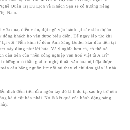
Nghề Quản Trị Du Lịch và Khách Sạn sẽ có hướng riêng
Việt Nam.
ài vừa qua, diễn viên, đội ngũ vận hành tại các siêu dự án
y đông khách họ vẫn được biểu diễn. Để ngay lập tức khi
 lại với “Nền kinh tế đêm Ánh Sáng Butler Star đầu tiên tại
er này đúng như lời hứa. Và ý nghĩa hơn cả, có thể nó
h đầu tiên của “nền công nghiệp văn hoá Việt từ A Trí”
i những nhà thầu giải trí nghệ thuật văn hóa nội địa được
toàn cầu bằng nguồn lực nội tại thay vì chỉ đơn giản là nhà
n đích đếm trên đầu ngón tay đó là lí do tại sao họ trở nên
hống kê ở cột bên phải. Nó là kết quả của hành động sáng
 này.