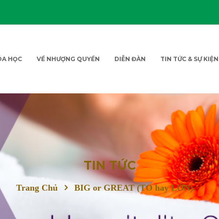
ÓA HỌC
VỀ NHƯỢNG QUYỀN
DIỄN ĐÀN
TIN TỨC & SỰ KIỆN
TIN TỨC
Trang Chủ
BIG or GREAT (TO hay LỚN).