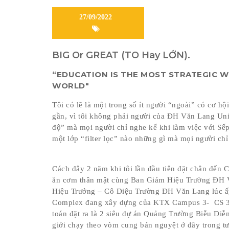
27/09/2022
BIG Or GREAT (TO Hay LỚN).
“EDUCATION IS THE MOST STRATEGIC 
WORLD"
Tôi có lẽ là một trong số ít người “ngoài” có cơ hộ
gần, vì tôi không phải người của ĐH Văn Lang Uni
độ” mà mọi người chỉ nghe kể khi làm việc với Sếp
một lớp “filter lọc” nào những gì mà mọi người ch
Cách đây 2 năm khi tôi lần đầu tiên đặt chân đến
ăn cơm thân mật cùng Ban Giám Hiệu Trường ĐH V
Hiệu Trưởng – Cô Diệu Trường ĐH Văn Lang lúc ấ
Complex đang xây dựng của KTX Campus 3- CS 3 -T
toán đặt ra là 2 siêu dự án Quảng Trường Biễu Di
giới chạy theo vòm cung bán nguyệt ở đây trong t