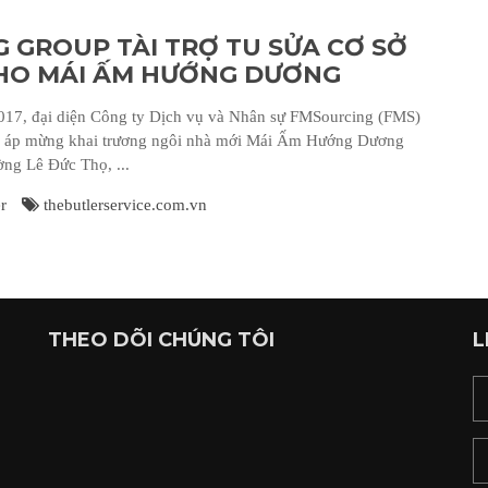
 GROUP TÀI TRỢ TU SỬA CƠ SỞ
HO MÁI ẤM HƯỚNG DƯƠNG
017, đại diện Công ty Dịch vụ và Nhân sự FMSourcing (FMS)
ấm áp mừng khai trương ngôi nhà mới Mái Ấm Hướng Dương
ng Lê Đức Thọ, ...
r
thebutlerservice.com.vn
THEO DÕI CHÚNG TÔI
L