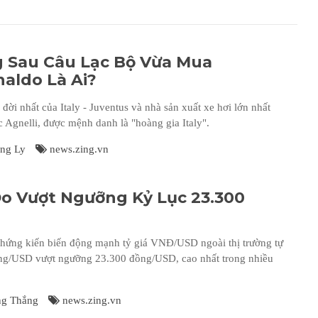
g Sau Câu Lạc Bộ Vừa Mua
naldo Là Ai?
đời nhất của Italy - Juventus và nhà sản xuất xe hơi lớn nhất
ộc Agnelli, được mệnh danh là "hoàng gia Italy".
ng Ly
news.zing.vn
Do Vượt Ngưỡng Kỷ Lục 23.300
hứng kiến biến động mạnh tỷ giá VNĐ/USD ngoài thị trường tự
ồng/USD vượt ngưỡng 23.300 đồng/USD, cao nhất trong nhiều
g Thắng
news.zing.vn