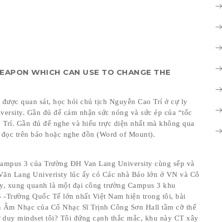
WEAPON WHICH CAN USE TO CHANGE THE
i được quan sát, học hỏi chủ tịch Nguyễn Cao Trí ở cự ly
versity. Gần đủ để cảm nhận sức nóng và sức ép của “tốc
 Trí. Gần đủ để nghe và hiểu trực diện nhất mà không qua
ỉ đọc trên báo hoặc nghe đồn (Word of Mount).
 Campus 3 của Trường ĐH Van Lang University cùng sếp và
ăn Lang Univeristy lúc ấy có Các nhà Báo lớn ở VN và Cô
y, xung quanh là một đại công trường Campus 3 khu
rường Quốc Tế lớn nhất Việt Nam hiện trong tôi, bài
ễn Âm Nhạc của Cố Nhạc Sĩ Trịnh Công Sơn Hall tầm cỡ thế
ư duy mindset tôi? Tôi đứng cạnh thắc mắc, khu này CT xây